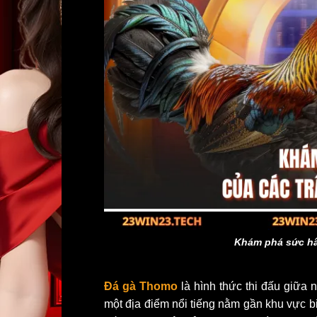
Khám phá sức hấ
Đá gà Thomo
là hình thức thi đấu giữa
một địa điểm nổi tiếng nằm gần khu vực b