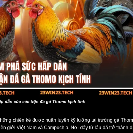
p dẫn của các trận đá gà Thomo kịch tính
 những chiến kê được huấn luyện kỹ lưỡng tại trường gà Tho
iên giới Việt Nam và Campuchia. Nơi đây từ lâu đã trở thành 