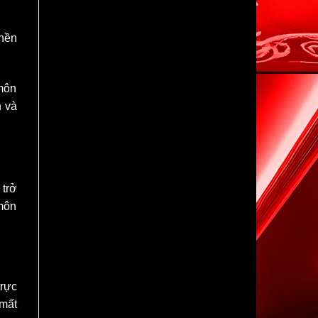
 nền
 môn
n và
 trở
 môn
trực
 mất