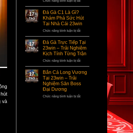
ở
Chức năng bình luận bị tắt
Bí
Đá
Quyết
Gà
Đá Gà C1 Là Gì?
17
Đọc
Thomo
Khám Phá Sức Hút
Th3
Kèo
23win
Tại Nhà Cái 23win
Thắng
–
Lớn
ở
Chức năng bình luận bị tắt
Trải
Đá
Nghiệm
Gà
Đỉnh
Đá Gà Trực Tiếp Tại
17
C1
Cao
23win – Trải Nghiệm
Th3
Là
Của
Kịch Tính Từng Trận
Gì?
Giới
ở
Chức năng bình luận bị tắt
Khám
Chọi
Đá
Phá
Kê
Gà
Sức
Bắn Cá Long Vương
17
Trực
Hút
Tại 23win – Trải
Th3
Tiếp
Tại
Nghiệm Săn Boss
Tại
Nhà
hông
Đại Dương
23win
Cái
 hút
–
23win
ở
Chức năng bình luận bị tắt
Trải
g và
Bắn
Nghiệm
Cá
Kịch
Long
Tính
Vương
Từng
Tại
Trận
23win
–