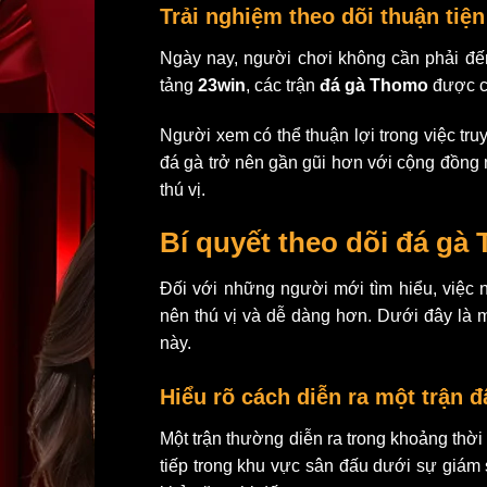
Trải nghiệm theo dõi thuận tiện
Ngày nay, người chơi không cần phải đến
tảng
23win
, các trận
đá gà Thomo
được cậ
Người xem có thể thuận lợi trong việc tru
đá gà trở nên gần gũi hơn với cộng đồng n
thú vị.
Bí quyết theo dõi đá gà 
Đối với những người mới tìm hiểu, việc n
nên thú vị và dễ dàng hơn. Dưới đây là 
này.
Hiểu rõ cách diễn ra một trận đ
Một trận thường diễn ra trong khoảng thời 
tiếp trong khu vực sân đấu dưới sự giám s