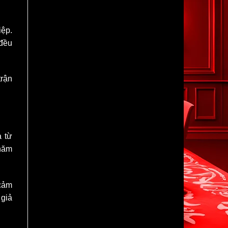
iệp.
 đều
trận
a từ
chăm
cảm
giả