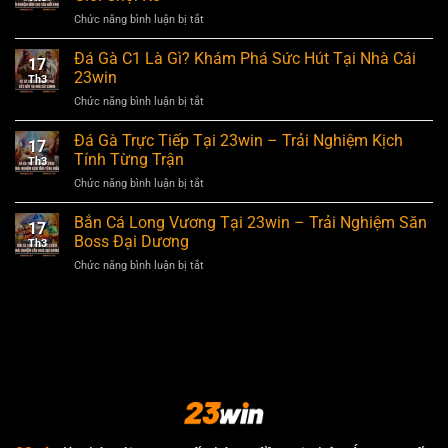
Gà
ở
Chức năng bình luận bị tắt
Chuẩn
Đá
Xác
Gà
Đá Gà C1 Là Gì? Khám Phá Sức Hút Tại Nhà Cái
–
17
Thomo
Bí
23win
Th3
23win
Quyết
ở
Chức năng bình luận bị tắt
–
Đọc
Đá
Trải
Kèo
Gà
Đá Gà Trực Tiếp Tại 23win – Trải Nghiệm Kịch
Nghiệm
Thắng
17
C1
Đỉnh
Tính Từng Trận
Lớn
Th3
Là
Cao
ở
Chức năng bình luận bị tắt
Gì?
Của
Đá
Khám
Giới
Gà
Bắn Cá Long Vương Tại 23win – Trải Nghiệm Săn
Phá
Chọi
17
Trực
Sức
Boss Đại Dương
Kê
Th3
Tiếp
Hút
ở
Chức năng bình luận bị tắt
Tại
Tại
Bắn
23win
Nhà
Cá
–
Cái
Long
Trải
23win
Vương
Nghiệm
Tại
Kịch
23win
Tính
–
Từng
Trải
Trận
Nghiệm
Săn