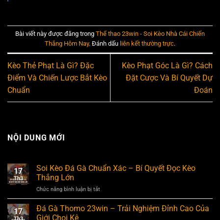
Bài viết này được đăng trong
Thể thao 23win - Soi Kèo Nhà Cái Chiến
Thắng Hôm Nay
. Đánh dấu
liên kết thường trực
.
Kèo Thẻ Phạt Là Gì? Đặc
Kèo Phạt Góc Là Gì? Cách
Điểm Và Chiến Lược Bắt Kèo
Đặt Cược Và Bí Quyết Dự
Chuẩn
Đoán
NỘI DUNG MỚI
Soi Kèo Đá Gà Chuẩn Xác – Bí Quyết Đọc Kèo
17
Thắng Lớn
Th3
ở
Chức năng bình luận bị tắt
Soi
Kèo
Đá Gà Thomo 23win – Trải Nghiệm Đỉnh Cao Của
17
Đá
Giới Chọi Kê
Th3