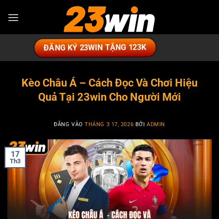
Bỏ
qua
nội
dung
ĐĂNG KÝ 23WIN TẶNG 123K
Kèo Châu Á – Cách Đọc Và Chơi Hiệu
Quả Tại 23win Cho Người Mới
ĐĂNG VÀO
THÁNG 3 17, 2026
BỞI
ADMIN
17
Th3