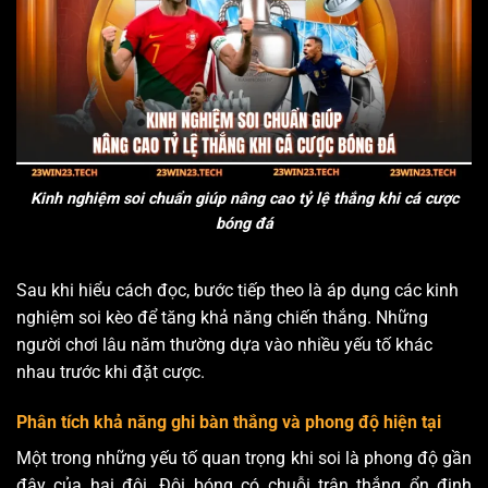
Kinh nghiệm soi chuẩn giúp nâng cao tỷ lệ thắng khi cá cược
bóng đá
Sau khi hiểu cách đọc, bước tiếp theo là áp dụng các kinh
nghiệm soi kèo để tăng khả năng chiến thắng. Những
người chơi lâu năm thường dựa vào nhiều yếu tố khác
nhau trước khi đặt cược.
Phân tích khả năng ghi bàn thắng và phong độ hiện tại
Một trong những yếu tố quan trọng khi soi là phong độ gần
đây của hai đội. Đội bóng có chuỗi trận thắng ổn định