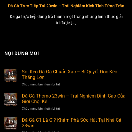
Đá Gà Trực Tiếp Tại 23win – Trải Nghiệm Kịch Tính Từng Trận
Đá gà trực tiếp đang trở thành một trong những hình thức giải
trí được [...]
NỘI DUNG MỚI
Soi Kèo Đá Gà Chuẩn Xác – Bí Quyết Đọc Kèo
17
Thắng Lớn
Th3
ở
Chức năng bình luận bị tắt
Soi
Kèo
Đá Gà Thomo 23win – Trải Nghiệm Đỉnh Cao Của
17
Đá
Giới Chọi Kê
Th3
Gà
ở
Chức năng bình luận bị tắt
Chuẩn
Đá
Xác
Gà
Đá Gà C1 Là Gì? Khám Phá Sức Hút Tại Nhà Cái
–
17
Thomo
Bí
23win
Th3
23win
Quyết