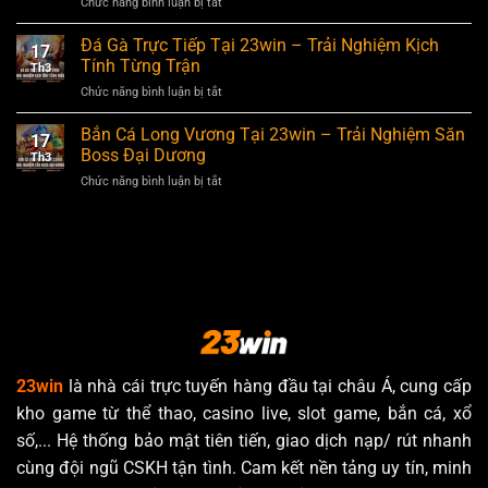
ở
Chức năng bình luận bị tắt
–
Đọc
Đá
Trải
Kèo
Gà
Đá Gà Trực Tiếp Tại 23win – Trải Nghiệm Kịch
Nghiệm
Thắng
17
C1
Đỉnh
Tính Từng Trận
Lớn
Th3
Là
Cao
ở
Chức năng bình luận bị tắt
Gì?
Của
Đá
Khám
Giới
Gà
Bắn Cá Long Vương Tại 23win – Trải Nghiệm Săn
Phá
Chọi
17
Trực
Sức
Boss Đại Dương
Kê
Th3
Tiếp
Hút
ở
Chức năng bình luận bị tắt
Tại
Tại
Bắn
23win
Nhà
Cá
–
Cái
Long
Trải
23win
Vương
Nghiệm
Tại
Kịch
23win
Tính
–
Từng
Trải
Trận
Nghiệm
Săn
23win
là nhà cái trực tuyến hàng đầu tại châu Á, cung cấp
Boss
Đại
kho game từ thể thao, casino live, slot game, bắn cá, xổ
Dương
số,... Hệ thống bảo mật tiên tiến, giao dịch nạp/ rút nhanh
cùng đội ngũ CSKH tận tình. Cam kết nền tảng uy tín, minh