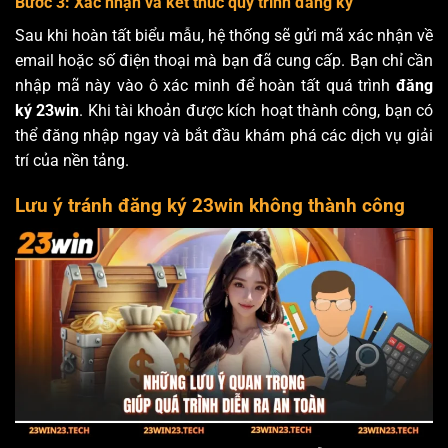
Bước 3: Xác nhận và kết thúc quy trình đăng ký
Sau khi hoàn tất biểu mẫu, hệ thống sẽ gửi mã xác nhận về
email hoặc số điện thoại mà bạn đã cung cấp. Bạn chỉ cần
nhập mã này vào ô xác minh để hoàn tất quá trình
đăng
ký 23win
. Khi tài khoản được kích hoạt thành công, bạn có
thể đăng nhập ngay và bắt đầu khám phá các dịch vụ giải
trí của nền tảng.
Lưu ý tránh đăng ký 23win không thành công