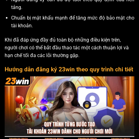
tảng.
Chuẩn bị mật khẩu mạnh để tăng mức độ bảo mật cho
tài khoản.
Khi đã đáp ứng đầy đủ toàn bộ những điều kiện trên,
người chơi có thể bắt đầu thao tác một cách thuận lợi và
hạn chế tối đa các lỗi thường gặp.
Hướng dẫn đăng ký 23win theo quy trình chi tiết