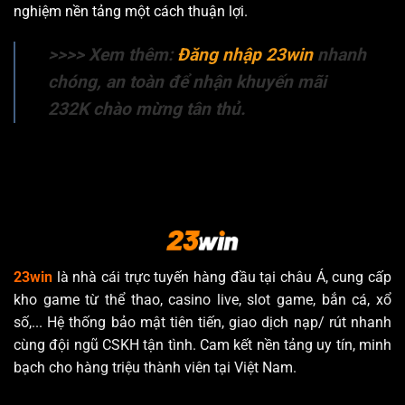
nghiệm nền tảng một cách thuận lợi.
>>>> Xem thêm:
Đăng nhập 23win
nhanh
chóng, an toàn để nhận khuyến mãi
232K chào mừng tân thủ.
23win
là nhà cái trực tuyến hàng đầu tại châu Á, cung cấp
kho game từ thể thao, casino live, slot game, bắn cá, xổ
số,... Hệ thống bảo mật tiên tiến, giao dịch nạp/ rút nhanh
cùng đội ngũ CSKH tận tình. Cam kết nền tảng uy tín, minh
bạch cho hàng triệu thành viên tại Việt Nam.