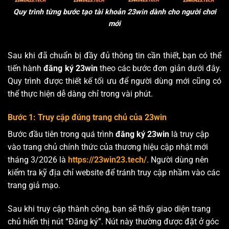
Quy trình từng bước tạo tài khoản 23win dành cho người chơi
mới
Sau khi đã chuẩn bị đầy đủ thông tin cần thiết, bạn có thể
tiến hành
đăng ký 23win
theo các bước đơn giản dưới đây.
Quy trình được thiết kế tối ưu để người dùng mới cũng có
thể thực hiện dễ dàng chỉ trong vài phút.
Bước 1: Truy cập đúng trang chủ của 23win
Bước đầu tiên trong quá trình
đăng ký 23win
là truy cập
vào trang chủ chính thức của thương hiệu cập nhật mới
tháng 3/2026 là
https://23win23.tech/
. Người dùng nên
kiểm tra kỹ địa chỉ website để tránh truy cập nhầm vào các
trang giả mạo.
Sau khi truy cập thành công, bạn sẽ thấy giao diện trang
chủ hiển thị nút “Đăng ký”. Nút này thường được đặt ở góc