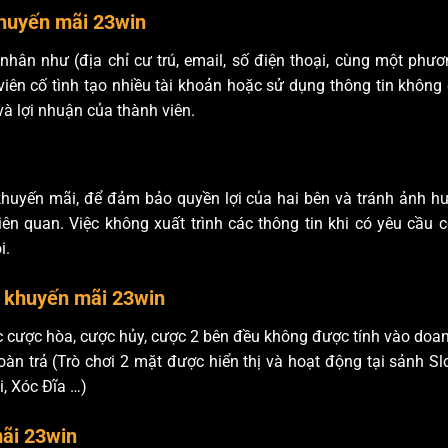
khuyến mãi 23win
nhân như (địa chỉ cư trú, email, số điện thoại, cùng một phươ
iên cố tình tạo nhiều tài khoản hoặc sử dụng thông tin khôn
và lợi nhuận của thành viên.
khuyến mãi, để đảm bảo quyền lợi của hai bên và tránh ảnh hư
liên quan. Việc không xuất trình các thông tin khi có yêu cầu
i.
n khuyến mãi 23win
c cược hòa, cược hủy, cược 2 bên đều không được tính vào doanh
oàn trả (Trò chơi 2 mặt được hiển thị và hoạt động tại sảnh Sl
i, Xóc Đĩa …)
mãi 23win