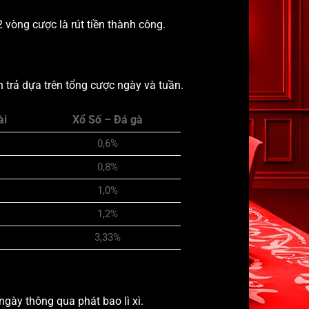
 vòng cược là rút tiền thành công.
n trả dựa trên tổng cược ngày và tuần.
ài
Xổ Số – Đá gà
0,6%
0,8%
1,0%
1,2%
3,33%
gày thông qua phát bao lì xì.