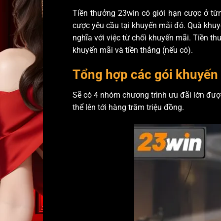
Tiền thưởng 23win có giới hạn cược ở t
cược yêu cầu tại khuyến mãi đó. Quà khuy
nghĩa với việc từ chối khuyến mãi. Tiền t
khuyến mãi và tiền thắng (nếu có).
Tổng hợp các gói khuyến
Sẽ có 4 nhóm chương trình ưu đãi lớn đượ
thể lên tới hàng trăm triệu đồng.