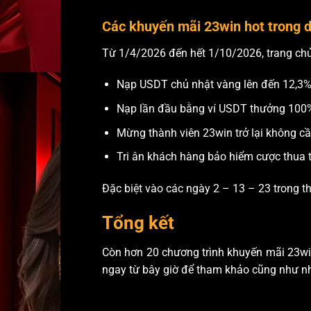
Các khuyến mãi 23win hot trong d
Từ 1/4/2026 đến hết 1/10/2026, trang chủ
Nạp USDT chủ nhật vàng lên đến 12,3%
Nạp lần đầu bằng ví USDT thưởng 100%
Mừng thành viên 23win trở lại không cầ
Tri ân khách hàng bảo hiểm cược thua t
Đặc biệt vào các ngày 2 – 13 – 23 trong th
Tổng kết
Còn hơn 20 chương trình khuyến mãi 23win
ngay từ bây giờ để tham khảo cũng như nh