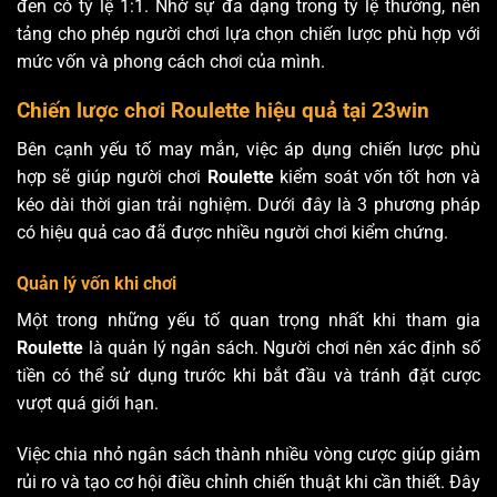
đen có tỷ lệ 1:1. Nhờ sự đa dạng trong tỷ lệ thưởng, nền
tảng cho phép người chơi lựa chọn chiến lược phù hợp với
mức vốn và phong cách chơi của mình.
Chiến lược chơi Roulette hiệu quả tại 23win
Bên cạnh yếu tố may mắn, việc áp dụng chiến lược phù
hợp sẽ giúp người chơi
Roulette
kiểm soát vốn tốt hơn và
kéo dài thời gian trải nghiệm. Dưới đây là 3 phương pháp
có hiệu quả cao đã được nhiều người chơi kiểm chứng.
Quản lý vốn khi chơi
Một trong những yếu tố quan trọng nhất khi tham gia
Roulette
là quản lý ngân sách. Người chơi nên xác định số
tiền có thể sử dụng trước khi bắt đầu và tránh đặt cược
vượt quá giới hạn.
Việc chia nhỏ ngân sách thành nhiều vòng cược giúp giảm
rủi ro và tạo cơ hội điều chỉnh chiến thuật khi cần thiết. Đây