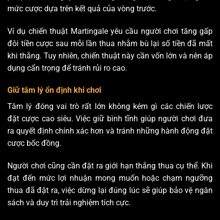
mức cược dựa trên kết quả của vòng trước.
Ví dụ chiến thuật Martingale yêu cầu người chơi tăng gấp
đôi tiền cược sau mỗi lần thua nhằm bù lại số tiền đã mất
khi thắng. Tuy nhiên, chiến thuật này cần vốn lớn và nên áp
dụng cẩn trọng để tránh rủi ro cao.
Giữ tâm lý ổn định khi chơi
Tâm lý đóng vai trò rất lớn không kém gì các chiến lược
đặt cược cao siêu. Việc giữ bình tĩnh giúp người chơi đưa
ra quyết định chính xác hơn và tránh những hành động đặt
cược bốc đồng.
Người chơi cũng cần đặt ra giới hạn thắng thua cụ thể. Khi
đạt đến mức lợi nhuận mong muốn hoặc chạm ngưỡng
thua đã đặt ra, việc dừng lại đúng lúc sẽ giúp bảo vệ ngân
sách và duy trì trải nghiệm tích cực.