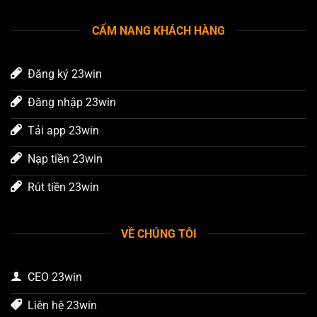
CẨM NANG KHÁCH HÀNG
Đăng ký 23win
Đăng nhập 23win
Tải app 23win
Nạp tiền 23win
Rút tiền 23win
VỀ CHÚNG TÔI
CEO 23win
Liên hệ 23win