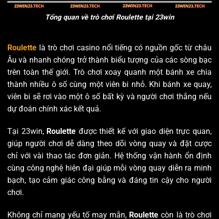
Tổng quan về trò chơi Roulette tại 23win
Roulette
là trò chơi casino nổi tiếng có nguồn gốc từ châu
Âu và nhanh chóng trở thành biểu tượng của các sòng bạc
trên toàn thế giới. Trò chơi xoay quanh một bánh xe chia
thành nhiều ô số cùng một viên bi nhỏ. Khi bánh xe quay,
viên bi sẽ rơi vào một ô số bất kỳ và người chơi thắng nếu
dự đoán chính xác kết quả.
Tại 23win,
Roulette
được thiết kế với giao diện trực quan,
giúp người chơi dễ dàng theo dõi vòng quay và đặt cược
chỉ với vài thao tác đơn giản. Hệ thống vận hành ổn định
cùng công nghệ hiện đại giúp mỗi vòng quay diễn ra minh
bạch, tạo cảm giác công bằng và đáng tin cậy cho người
chơi.
Không chỉ mang yếu tố may mắn,
Roulette
còn là trò chơi