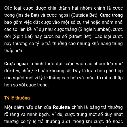
Các loại cược được chia thành hai nhóm chính là cược
trong (Inside Bet) và cược ngoài (Outside Bet).
Cược trong
bao gồm việc đặt cược vào một số cụ thể hoặc nhóm nhỏ
các số liền kề. Ví dụ như cược thẳng (Single Number), cược
đôi (Split Bet) hay cược ba số (Street Bet). Các loại cược
này thường có tỷ lệ trả thưởng cao nhưng khả năng trúng
thấp hơn.
Cược ngoài
là hình thức đặt cược vào các nhóm lớn như
đỏ/đen, chẵn/lẻ hoặc khoảng số. Đây là lựa chọn phù hợp
cho người mới vì tỷ lệ thắng cao hơn và mức độ rủi ro thấp
hơn so với cược trong.
Tỷ lệ thưởng
Một điểm hấp dẫn của
Roulette
chính là bảng trả thưởng
rõ ràng và minh bạch. Ví dụ, cược trúng một số duy nhất
thường có tỷ lệ trả thưởng 35:1, trong khi cược đỏ hoặc