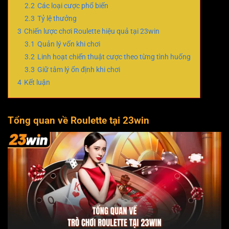
2.2
Các loại cược phổ biến
2.3
Tỷ lệ thưởng
3
Chiến lược chơi Roulette hiệu quả tại 23win
3.1
Quản lý vốn khi chơi
3.2
Linh hoạt chiến thuật cược theo từng tình huống
3.3
Giữ tâm lý ổn định khi chơi
4
Kết luận
Tổng quan về Roulette tại 23win